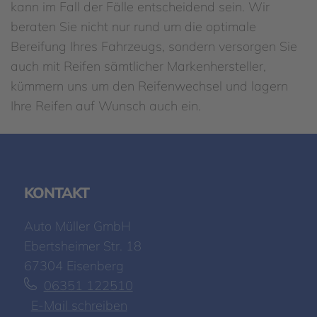
kann im Fall der Fälle entscheidend sein. Wir
beraten Sie nicht nur rund um die optimale
Bereifung Ihres Fahrzeugs, sondern versorgen Sie
auch mit Reifen sämtlicher Markenhersteller,
kümmern uns um den Reifenwechsel und lagern
Ihre Reifen auf Wunsch auch ein.
KONTAKT
Auto Müller GmbH
Ebertsheimer Str. 18
67304 Eisenberg
06351 122510
E-Mail schreiben